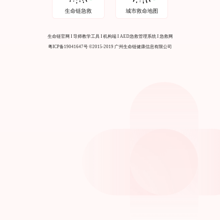
生命链急救
城市救命地图
生命链官网
I
导师教学工具
I
机构端
I
AED急救管理系统
I
急救网
粤ICP备19041647号
©2015-2019 广州生命链健康信息有限公司