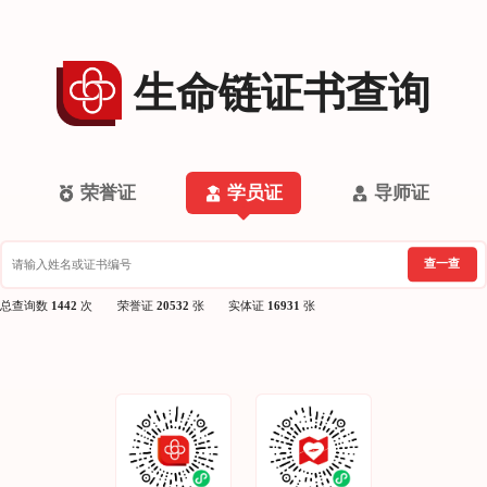
生命链证书查询
荣誉证
学员证
导师证
查一查
总查询数
1442
次
荣誉证
20532
张
实体证
16931
张